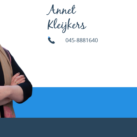
Annet
Kleijkers
045-8881640